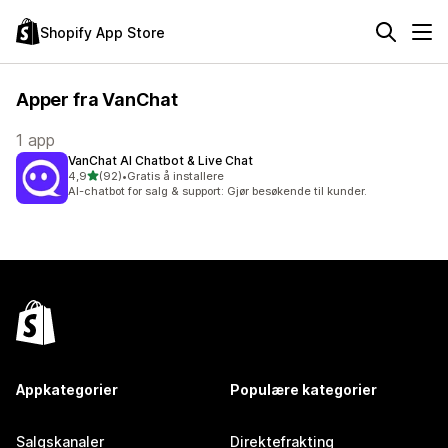
Shopify App Store
Apper fra VanChat
1 app
VanChat AI Chatbot & Live Chat
av 5 stjerner
4,9
(92)
•
Gratis å installere
Totalt 92 omtaler
AI-chatbot for salg & support: Gjør besøkende til kunder.
Appkategorier
Populære kategorier
Salgskanaler
Direktefrakting