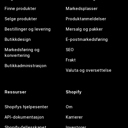
Finne produkter
Markedsplasser
Selge produkter
Produktanmeldelser
Bestillinger og levering
Mersalg og pakker
Butikkdesign
E-postmarkedsføring
Markedsføring og
SEO
konvertering
Frakt
Butikkadministrasjon
Valuta og oversettelse
Ressurser
Shopify
Shopifys hjelpesenter
Om
API-dokumentasjon
Karrierer
Shopify-fellesskapet
Investorer