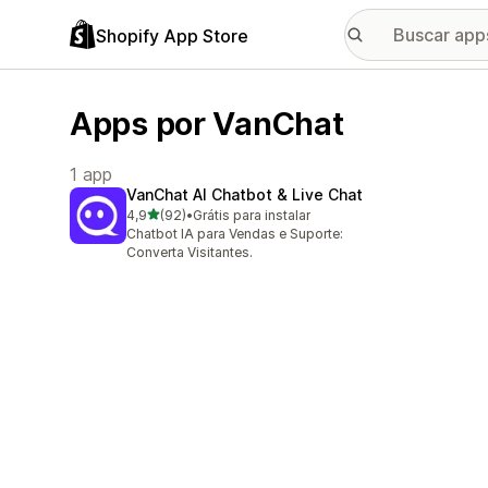
Shopify App Store
Apps por VanChat
1 app
VanChat AI Chatbot & Live Chat
de 5 estrelas
4,9
(92)
•
Grátis para instalar
92 avaliações ao todo
Chatbot IA para Vendas e Suporte:
Converta Visitantes.