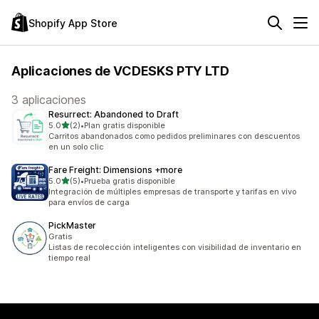
Shopify App Store
Aplicaciones de VCDESKS PTY LTD
3 aplicaciones
Resurrect: Abandoned to Draft
de 5 estrellas
5.0
(2)
•
Plan gratis disponible
2 reseñas en total
Carritos abandonados como pedidos preliminares con descuentos
en un solo clic
Fare Freight: Dimensions +more
de 5 estrellas
5.0
(5)
•
Prueba gratis disponible
5 reseñas en total
Integración de múltiples empresas de transporte y tarifas en vivo
para envíos de carga
PickMaster
Gratis
Listas de recolección inteligentes con visibilidad de inventario en
tiempo real