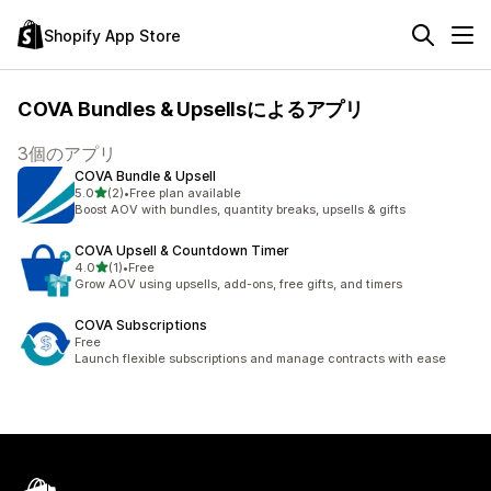
Shopify App Store
COVA Bundles & Upsellsによるアプリ
3個のアプリ
COVA Bundle & Upsell
5つ星中
5.0
(2)
•
Free plan available
合計レビュー数：2件
Boost AOV with bundles, quantity breaks, upsells & gifts
COVA Upsell & Countdown Timer
5つ星中
4.0
(1)
•
Free
合計レビュー数：1件
Grow AOV using upsells, add-ons, free gifts, and timers
COVA Subscriptions
Free
Launch flexible subscriptions and manage contracts with ease