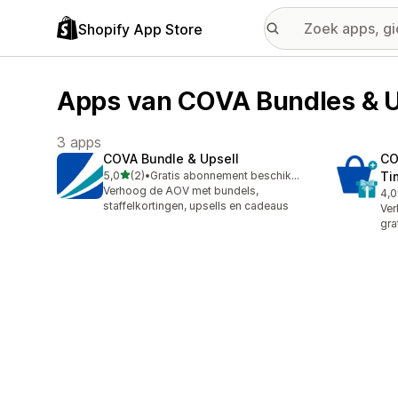
Shopify App Store
Apps van COVA Bundles & U
3 apps
COVA Bundle & Upsell
CO
van 5 sterren
5,0
(2)
•
Gratis abonnement beschikbaar
Ti
2 recensies in totaal
Verhoog de AOV met bundels,
4,0
1 r
staffelkortingen, upsells en cadeaus
Ver
gra