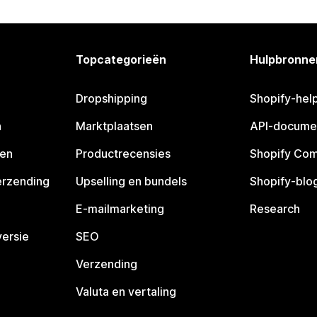
Topcategorieën
Hulpbronne
Dropshipping
Shopify-hel
n
Marktplaatsen
API-docume
pen
Productrecensies
Shopify Co
erzending
Upselling en bundels
Shopify-blo
E-mailmarketing
Research
ersie
SEO
Verzending
Valuta en vertaling