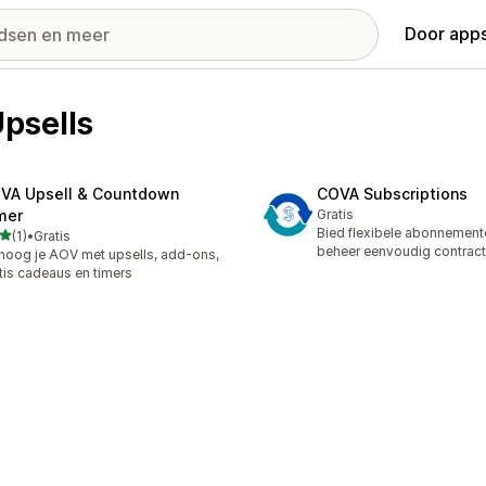
Door apps
psells
VA Upsell & Countdown
COVA Subscriptions
mer
Gratis
Bied flexibele abonnement
van 5 sterren
(1)
•
Gratis
ecensies in totaal
beheer eenvoudig contrac
hoog je AOV met upsells, add-ons,
tis cadeaus en timers