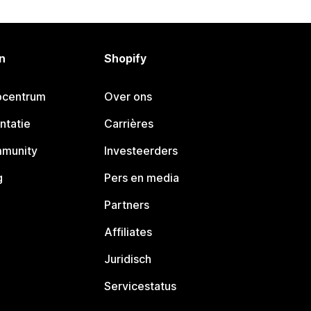
n
Shopify
pcentrum
Over ons
ntatie
Carrières
mmunity
Investeerders
g
Pers en media
Partners
Affiliates
Juridisch
Servicestatus