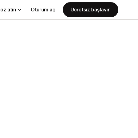
öz atın
Oturum aç
Ücretsiz başlayın