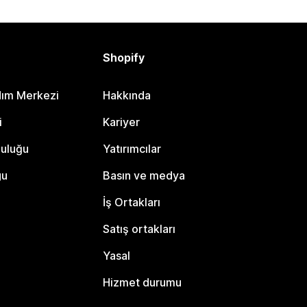
Shopify
dım Merkezi
Hakkında
i
Kariyer
luluğu
Yatırımcılar
gu
Basın ve medya
İş Ortakları
Satış ortakları
Yasal
Hizmet durumu