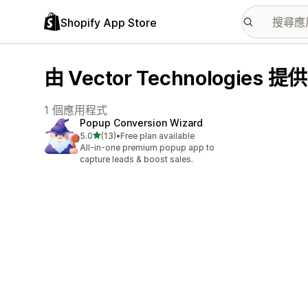
Shopify App Store
由 Vector Technologies
1 個應用程式
Popup Conversion Wizard
滿分 5 顆星
5.0
(13)
•
Free plan available
共有 13 則評價
All-in-one premium popup app to
capture leads & boost sales.