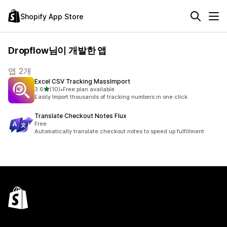
Shopify App Store
Dropflow님이 개발한 앱
앱 2개
Excel CSV Tracking MassImport
별 5개 중
3.6
(10)
•
Free plan available
총 리뷰 10개
Easily Import thousands of tracking numbers in one click
Translate Checkout Notes Flux
Free
Automatically translate checkout notes to speed up fulfillment