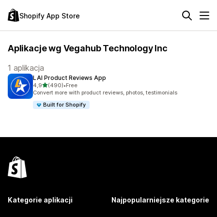
Shopify App Store
Aplikacje wg Vegahub Technology Inc
1 aplikacja
LAI Product Reviews App
na 5 gwiazdek
4,9
(490)
•
Free
Łączna liczba recenzji: 490
Convert more with product reviews, photos, testimonials
Built for Shopify
Kategorie aplikacji
Najpopularniejsze kategorie