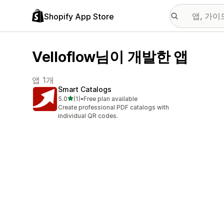
Shopify App Store
Velloflow님이 개발한 앱
앱 1개
Smart Catalogs
별 5개 중
5.0
(1)
•
Free plan available
총 리뷰 1개
Create professional PDF catalogs with
individual QR codes.