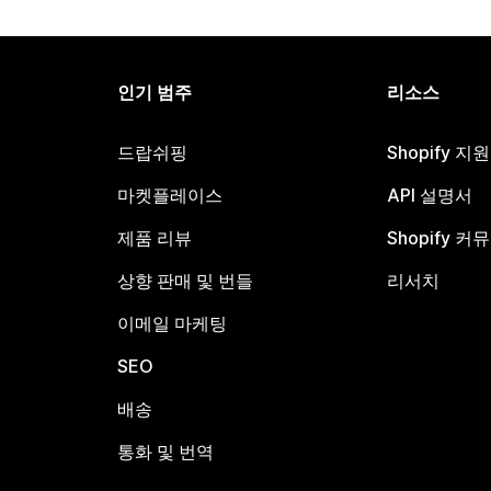
인기 범주
리소스
드랍쉬핑
Shopify 지
마켓플레이스
API 설명서
제품 리뷰
Shopify 커
상향 판매 및 번들
리서치
이메일 마케팅
SEO
배송
통화 및 번역