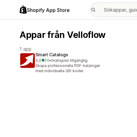
Shopify App Store
Appar från Velloflow
1 app
Smart Catalogs
av 5 stjärnor
5,0
(1)
•
Gratisplan tillgänglig
1 recensioner totalt
Skapa professionella PDF-kataloger
med individuella QR-koder.