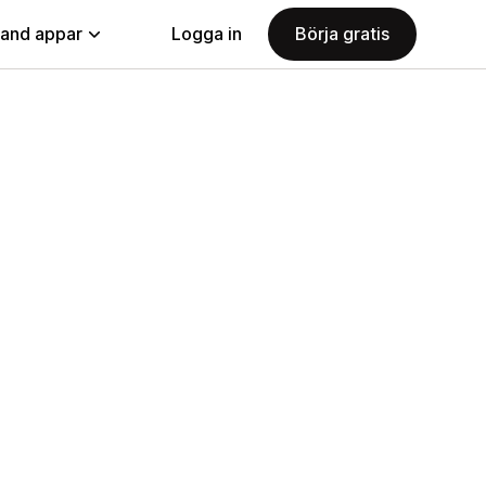
land appar
Logga in
Börja gratis