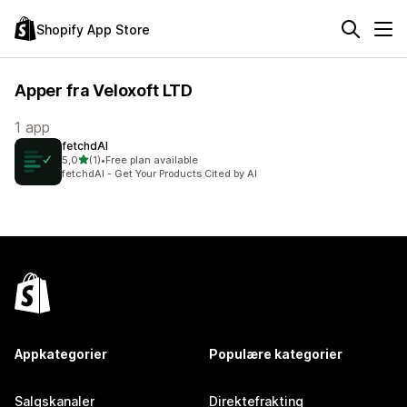
Shopify App Store
Apper fra Veloxoft LTD
1 app
fetchdAI
av 5 stjerner
5,0
(1)
•
Free plan available
Totalt 1 omtaler
fetchdAI - Get Your Products Cited by AI
Appkategorier
Populære kategorier
Salgskanaler
Direktefrakting