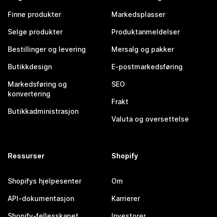
Finne produkter
Markedsplasser
Selge produkter
Produktanmeldelser
Bestillinger og levering
Mersalg og pakker
Butikkdesign
E-postmarkedsføring
Markedsføring og
SEO
konvertering
Frakt
Butikkadministrasjon
Valuta og oversettelse
Ressurser
Shopify
Shopifys hjelpesenter
Om
API-dokumentasjon
Karrierer
Shopify-fellesskapet
Investorer