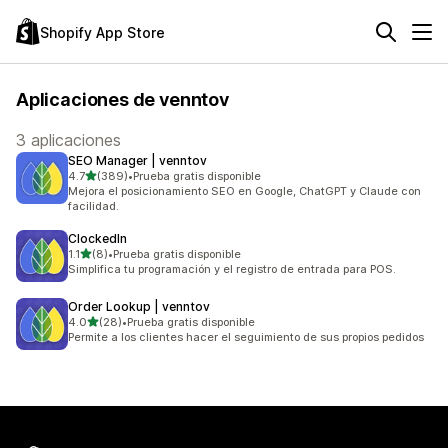
Shopify App Store
Aplicaciones de venntov
3 aplicaciones
SEO Manager | venntov
de 5 estrellas
4.7
(389)
•
Prueba gratis disponible
389 reseñas en total
Mejora el posicionamiento SEO en Google, ChatGPT y Claude con
facilidad.
ClockedIn
de 5 estrellas
1.1
(8)
•
Prueba gratis disponible
8 reseñas en total
Simplifica tu programación y el registro de entrada para POS.
Order Lookup | venntov
de 5 estrellas
4.0
(28)
•
Prueba gratis disponible
28 reseñas en total
Permite a los clientes hacer el seguimiento de sus propios pedidos