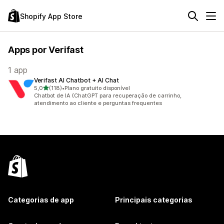
Shopify App Store
Apps por Verifast
1 app
Verifast AI Chatbot + AI Chat
de 5 estrelas
5,0
(118)
•
Plano gratuito disponível
118 avaliações ao todo
Chatbot de IA (ChatGPT para recuperação de carrinho,
atendimento ao cliente e perguntas frequentes
Categorias de app
Principais categorias