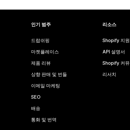
인기 범주
리소스
드랍쉬핑
Shopify 지
마켓플레이스
API 설명서
제품 리뷰
Shopify 커
상향 판매 및 번들
리서치
이메일 마케팅
SEO
배송
통화 및 번역