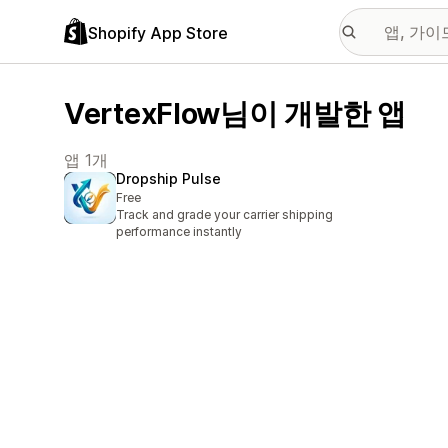
Shopify App Store
VertexFlow님이 개발한 앱
앱 1개
Dropship Pulse
Free
Track and grade your carrier shipping
performance instantly