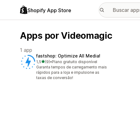
Shopify App Store
Apps por Videomagic
1 app
fastshop: Optimize All Media!
de 5 estrelas
1,5
(9)
•
Plano gratuito disponível
9 avaliações ao todo
Garanta tempos de carregamento mais
rápidos para a loja e impulsione as
taxas de conversão!