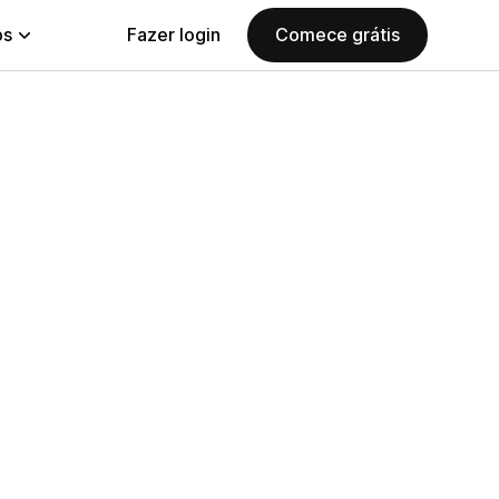
ps
Fazer login
Comece grátis