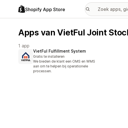
Shopify App Store
Apps van VietFul Joint St
1 app
VietFul Fulfillment System
Gratis te installeren
We bieden de klant een OMS en WMS
aan om te helpen bij operationele
processen.