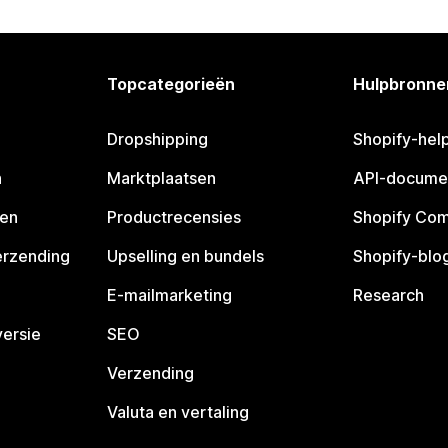
Topcategorieën
Hulpbronne
Dropshipping
Shopify-hel
n
Marktplaatsen
API-docume
pen
Productrecensies
Shopify Co
erzending
Upselling en bundels
Shopify-blo
E-mailmarketing
Research
ersie
SEO
Verzending
Valuta en vertaling