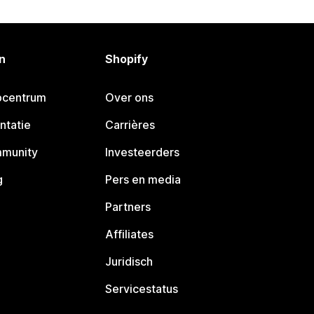
n
Shopify
pcentrum
Over ons
ntatie
Carrières
mmunity
Investeerders
g
Pers en media
Partners
Affiliates
Juridisch
Servicestatus