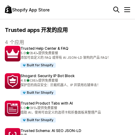
Shopify App Store
Trusted apps 开发的应用
4 个应用
Trusted Help Center & FAQ
星（满分 5 星）
5.0
(84)
•
提供免费套餐
总共 84 条评论
添加可自定义的 FAQ 或带有 AI JSON-LD 架构的产品 FAQ！
Built for Shopify
Shogard: Security IP Bot Block
星（满分 5 星）
4.8
(38)
•
提供免费套餐
总共 38 条评论
保护您的商店安全：拦截机器人、IP 并禁用右键单击！
Built for Shopify
Trusted Product Tabs with AI
星（满分 5 星）
5.0
(91)
•
提供免费套餐
总共 91 条评论
借助 AI，使用可自定义的选项卡和折叠面板来整理产品
Built for Shopify
Trusted Schema: AI SEO JSON‑LD