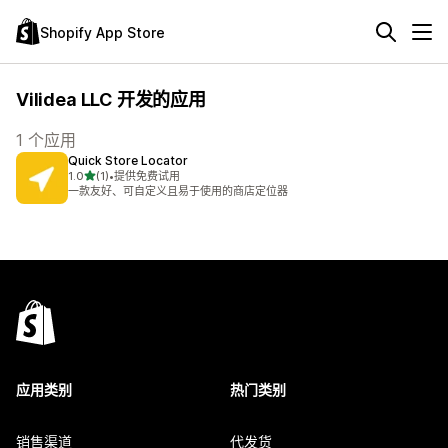
Shopify App Store
Vilidea LLC 开发的应用
1 个应用
Quick Store Locator
星（满分 5 星）
1.0
(1)
•
提供免费试用
总共 1 条评论
一款友好、可自定义且易于使用的商店定位器
应用类别
热门类别
销售渠道
代发货