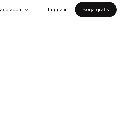
land appar
Logga in
Börja gratis