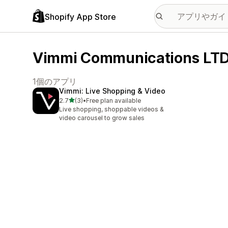
Shopify App Store
Vimmi Communications
1個のアプリ
Vimmi: Live Shopping & Video
5つ星中
2.7
(3)
•
Free plan available
合計レビュー数：3件
Live shopping, shoppable videos &
video carousel to grow sales