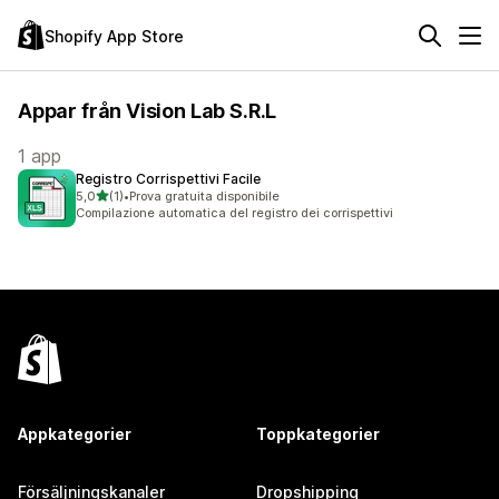
Shopify App Store
Appar från Vision Lab S.R.L
1 app
Registro Corrispettivi Facile
av 5 stjärnor
5,0
(1)
•
Prova gratuita disponibile
1 recensioner totalt
Compilazione automatica del registro dei corrispettivi
Appkategorier
Toppkategorier
Försäljningskanaler
Dropshipping