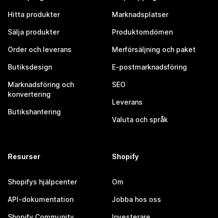
Hitta produkter
Marknadsplatser
Sälja produkter
Produktomdömen
Order och leverans
Merförsäljning och paket
Butiksdesign
E-postmarknadsföring
Marknadsföring och
SEO
konvertering
Leverans
Butikshantering
Valuta och språk
Resurser
Shopify
Shopifys hjälpcenter
Om
API-dokumentation
Jobba hos oss
Shopify Community
Investerare