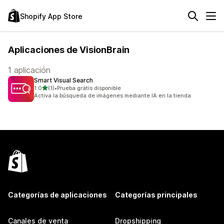
Shopify App Store
Aplicaciones de VisionBrain
1 aplicación
Smart Visual Search
de 5 estrellas
1.0
(1)
•
Prueba gratis disponible
1 reseñas en total
Activa la búsqueda de imágenes mediante IA en la tienda
Categorías de aplicaciones
Categorías principales
Canales de venta
Dropshipping