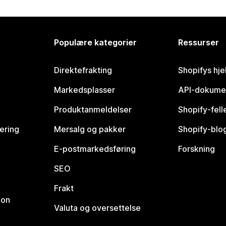
Populære kategorier
Ressurser
Direktefrakting
Shopifys hje
Markedsplasser
API-dokume
Produktanmeldelser
Shopify-fel
vering
Mersalg og pakker
Shopify-blo
E-postmarkedsføring
Forskning
SEO
Frakt
jon
Valuta og oversettelse