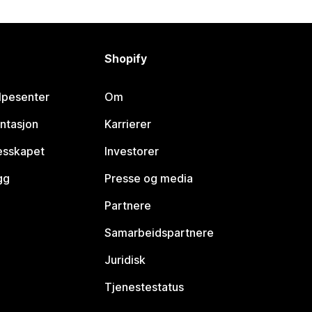
Shopify
lpesenter
Om
ntasjon
Karrierer
lesskapet
Investorer
gg
Presse og media
Partnere
Samarbeidspartnere
Juridisk
Tjenestestatus