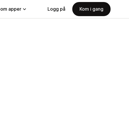
nom apper
Logg på
Kom i gang