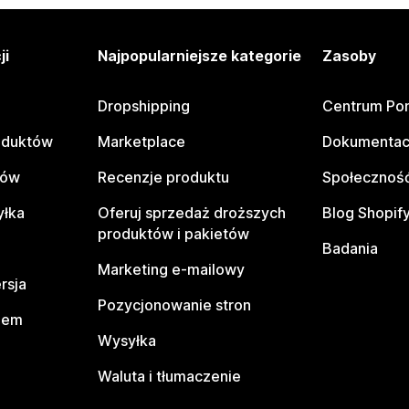
ji
Najpopularniejsze kategorie
Zasoby
Dropshipping
Centrum Po
oduktów
Marketplace
Dokumentac
tów
Recenzje produktu
Społeczność
yłka
Oferuj sprzedaż droższych
Blog Shopif
produktów i pakietów
Badania
Marketing e-mailowy
rsja
Pozycjonowanie stron
pem
Wysyłka
Waluta i tłumaczenie