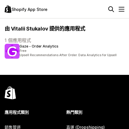
Shopify App Store
由 Vitalii Stukalov 提供的應用程式
1 個應用程式
Gaze ‑ Order Analytics
Free
Upsell Recommendations After Order. Data Analytics for Upsell
應用程式類別
熱門類別
銷售管道
直運 (Dropshipping)