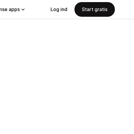
se apps
Log ind
Start gratis