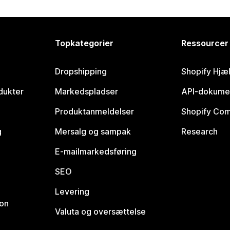
Topkategorier
Ressourcer
Dropshipping
Shopify Hjæ
dukter
Markedspladser
API-dokume
Produktanmeldelser
Shopify Co
g
Mersalg og sampak
Research
E-mailmarkedsføring
SEO
Levering
ion
Valuta og oversættelse