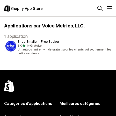
Shopify App Store
Applications par Voice Metrics, LLC.
1 application
Shop Smaller ‑ Free Sticker
étoile(s) sur 5
5,0
(1)
•
Gratuite
1 avis au total
Un autocollant en vinyle gratuit pour les clients qui soutiennent les
petits vendeurs.
Catégories d’applications
Meilleures catégories