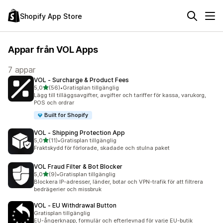
Shopify App Store
Appar från VOL Apps
7 appar
VOL ‑ Surcharge & Product Fees
av 5 stjärnor
5,0
(56)
•
Gratisplan tillgänglig
56 recensioner totalt
Lägg till tilläggsavgifter, avgifter och tariffer för kassa, varukorg,
POS och ordrar
Built for Shopify
VOL ‑ Shipping Protection App
av 5 stjärnor
5,0
(11)
•
Gratisplan tillgänglig
11 recensioner totalt
Fraktskydd för förlorade, skadade och stulna paket
VOL Fraud Filter & Bot Blocker
av 5 stjärnor
5,0
(9)
•
Gratisplan tillgänglig
9 recensioner totalt
Blockera IP-adresser, länder, botar och VPN-trafik för att filtrera
bedrägerier och missbruk
VOL ‑ EU Withdrawal Button
Gratisplan tillgänglig
EU-ångerknapp, formulär och efterlevnad för varje EU-butik