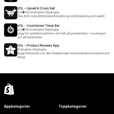
VOL – Upsell & Cross Sell
av 5 stjärnor
5,0
(4)
•
Gratisplan tillgänglig
4 recensioner totalt
Öka AOV med ettklicksmerförsäljning, korsförsäljning och paket
VOL ‑ Countdown Timer Bar
av 5 stjärnor
5,0
(3)
•
Gratisplan tillgänglig
3 recensioner totalt
Lägg till nedräkningstimers och fält på produktsidor, i varukorgen
och på butikssidor
VOL ‑ Product Reviews App
Gratisplan tillgänglig
Bygg förtroende och öka försäljningen med produktrecensioner och
betyg
Appkategorier
Toppkategorier