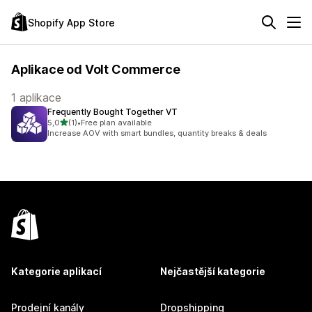
Shopify App Store
Aplikace od Volt Commerce
1 aplikace
Frequently Bought Together VT
z 5 hvězd
5,0
(1)
•
Free plan available
Celkový počet recenzí: 1
Increase AOV with smart bundles, quantity breaks & deals
Kategorie aplikací
Nejčastější kategorie
Prodejní kanály
Dropshipping