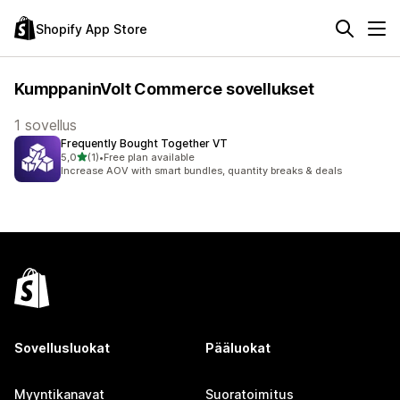
Shopify App Store
KumppaninVolt Commerce sovellukset
1 sovellus
Frequently Bought Together VT
/ 5 tähteä
5,0
(1)
•
Free plan available
1 arvostelua yhteensä
Increase AOV with smart bundles, quantity breaks & deals
Sovellusluokat
Pääluokat
Myyntikanavat
Suoratoimitus