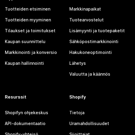
Tuotteiden etsiminen
Markkinapaikat
Tuotteiden myyminen
Tuotearvostelut
Tilaukset ja toimitukset
Lisämyynti ja tuotepaketit
Kaupan suunnittelu
Sähköpostimarkkinointi
Markkinointi ja konversio
Hakukoneoptimointi
Kaupan hallinnointi
Lähetys
Valuutta ja käännös
Resurssit
Shopify
Shopifyn ohjekeskus
Tietoja
API-dokumentaatio
Uramahdollisuudet
Shopify-yhteisö
Sijoittajat