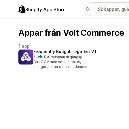
Shopify App Store
Appar från Volt Commerce
1 app
Frequently Bought Together VT
av 5 stjärnor
5,0
(1)
•
Gratisplan tillgänglig
1 recensioner totalt
Öka AOV med smarta paket,
mängdrabatter och erbjudanden