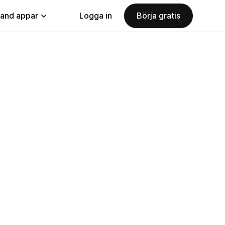
land appar
Logga in
Börja gratis