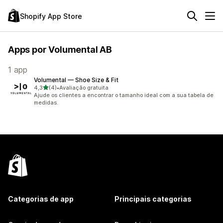
Shopify App Store
Apps por Volumental AB
1 app
Volumental — Shoe Size & Fit
de 5 estrelas
4,3
(4)
•
Avaliação gratuita
4 avaliações ao todo
Ajude os clientes a encontrar o tamanho ideal com a sua tabela de
medidas.
Categorias de app
Principais categorias