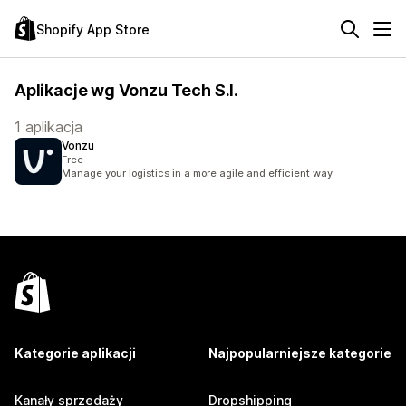
Shopify App Store
Aplikacje wg Vonzu Tech S.l.
1 aplikacja
Vonzu
Free
Manage your logistics in a more agile and efficient way
Kategorie aplikacji
Najpopularniejsze kategorie
Kanały sprzedaży
Dropshipping