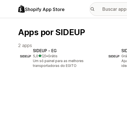
Shopify App Store
Apps por SIDEUP
2 apps
SIDEUP ‑ EG
SI
de 5 estrelas
5,0
(2)
•
Grátis
Grá
2 avaliações ao todo
Um só painel para as melhores
Aju
transportadoras do EGITO
ide