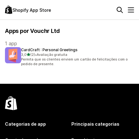
Shopify App Store
Apps por Vouchr Ltd
1 app
CardCraft : Personal Greetings
de 5 estrelas
3,0
(2)
•
Avaliação gratuita
2 avaliações ao todo
Permita que os clientes enviem um cartão de felicitações com o
pedido de presente.
Categorias de app
Principais categorias