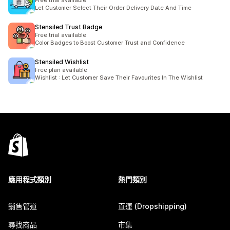
Free trial available
Let Customer Select Their Order Delivery Date And Time
Stensiled Trust Badge
Free trial available
Color Badges to Boost Customer Trust and Confidence
Stensiled Wishlist
Free plan available
Wishlist : Let Customer Save Their Favourites In The Wishlist
應用程式類別
熱門類別
銷售管道
直運 (Dropshipping)
尋找商品
市集