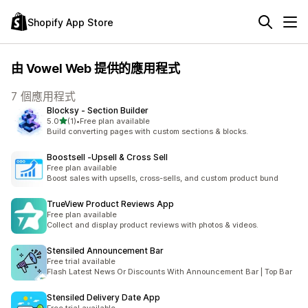
Shopify App Store
由 Vowel Web 提供的應用程式
7 個應用程式
Blocksy ‑ Section Builder
滿分 5 顆星
5.0
(1)
•
Free plan available
共有 1 則評價
Build converting pages with custom sections & blocks.
Boostsell ‑Upsell & Cross Sell
Free plan available
Boost sales with upsells, cross-sells, and custom product bund
TrueView Product Reviews App
Free plan available
Collect and display product reviews with photos & videos.
Stensiled Announcement Bar
Free trial available
Flash Latest News Or Discounts With Announcement Bar | Top Bar
Stensiled Delivery Date App