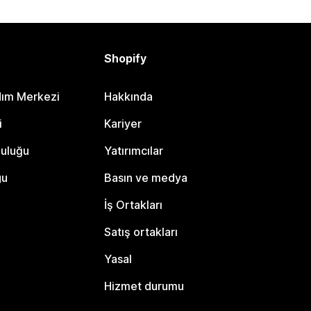
Shopify
dım Merkezi
Hakkında
i
Kariyer
luluğu
Yatırımcılar
gu
Basın ve medya
İş Ortakları
Satış ortakları
Yasal
Hizmet durumu