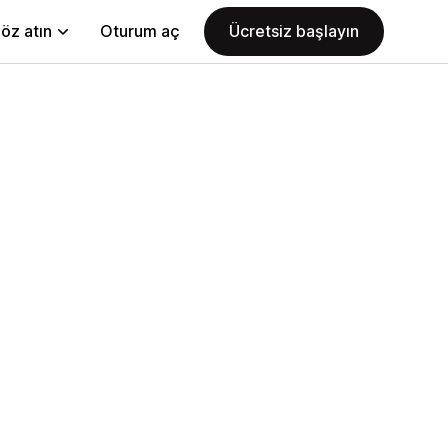
öz atın
Oturum aç
Ücretsiz başlayın