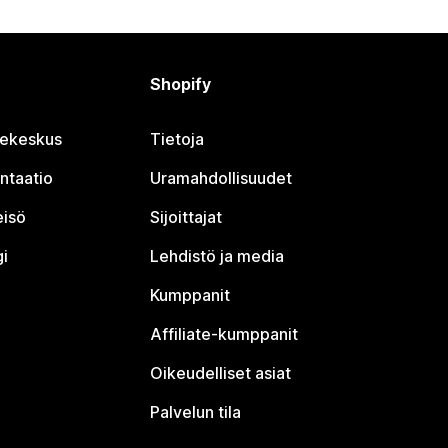
Shopify
jekeskus
Tietoja
ntaatio
Uramahdollisuudet
eisö
Sijoittajat
i
Lehdistö ja media
Kumppanit
Affiliate-kumppanit
Oikeudelliset asiat
Palvelun tila