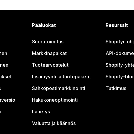
Pääluokat
Resurssit
Suoratoimitus
Shopifyn oh
nen
Markkinapaikat
API-dokume
inen
Tuotearvostelut
Shopify-yht
tukset
Lisämyynti ja tuotepaketit
Shopify-blog
u
Sähköpostimarkkinointi
Tutkimus
nversio
Hakukoneoptimointi
i
Lähetys
Valuutta ja käännös