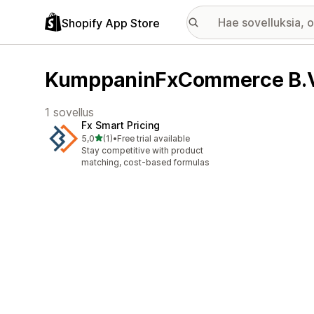
Shopify App Store
KumppaninFxCommerce B.V.
1 sovellus
Fx Smart Pricing
/ 5 tähteä
5,0
(1)
•
Free trial available
1 arvostelua yhteensä
Stay competitive with product
matching, cost-based formulas