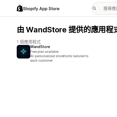
Shopify App Store
由 WandStore 提供的應用程
1 個應用程式
WandStore
Free plan available
AI-personalized storefronts tailored to
each customer