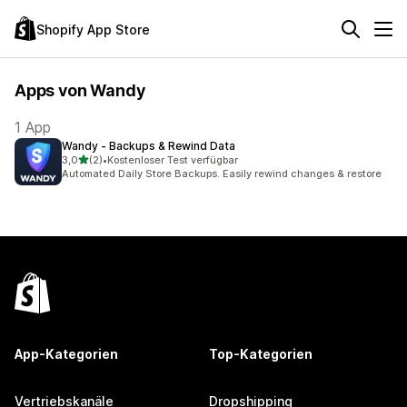
Shopify App Store
Apps von Wandy
1 App
Wandy ‑ Backups & Rewind Data
von 5 Sternen
3,0
(2)
•
Kostenloser Test verfügbar
2 Rezensionen insgesamt
Automated Daily Store Backups. Easily rewind changes & restore
App-Kategorien
Top-Kategorien
Vertriebskanäle
Dropshipping