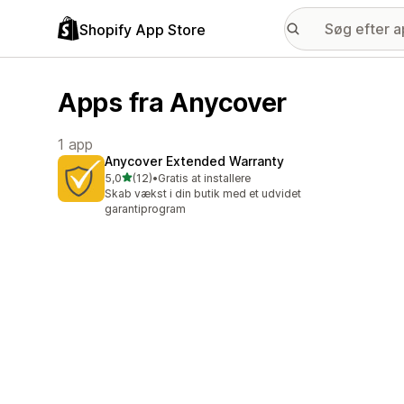
Shopify App Store
Apps fra Anycover
1 app
Anycover Extended Warranty
ud af 5 stjerner
5,0
(12)
•
Gratis at installere
12 anmeldelser i alt
Skab vækst i din butik med et udvidet
garantiprogram