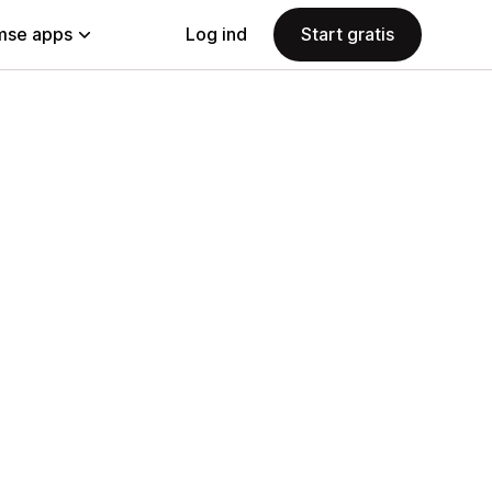
se apps
Log ind
Start gratis