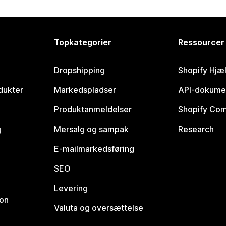
Topkategorier
Ressourcer
Dropshipping
Shopify Hjæ
dukter
Markedspladser
API-dokume
Produktanmeldelser
Shopify Co
g
Mersalg og sampak
Research
E-mailmarkedsføring
SEO
Levering
ion
Valuta og oversættelse