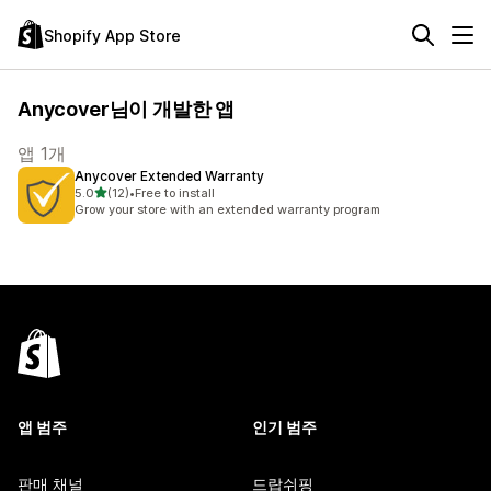
Shopify App Store
Anycover님이 개발한 앱
앱 1개
Anycover Extended Warranty
별 5개 중
5.0
(12)
•
Free to install
총 리뷰 12개
Grow your store with an extended warranty program
앱 범주
인기 범주
판매 채널
드랍쉬핑