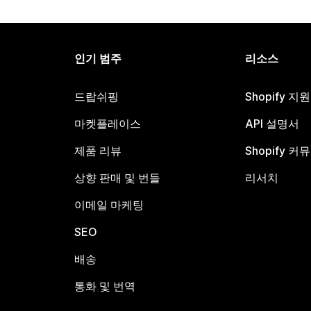
인기 범주
리소스
드랍쉬핑
Shopify 지
마켓플레이스
API 설명서
제품 리뷰
Shopify 커
상향 판매 및 번들
리서치
이메일 마케팅
SEO
배송
통화 및 번역