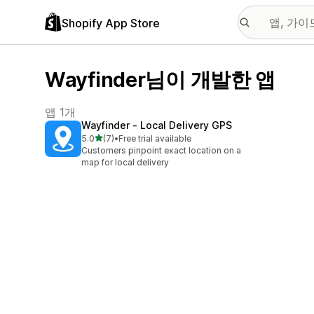
Shopify App Store
Wayfinder님이 개발한 앱
앱 1개
Wayfinder ‑ Local Delivery GPS
별 5개 중
5.0
(7)
•
Free trial available
총 리뷰 7개
Customers pinpoint exact location on a
map for local delivery