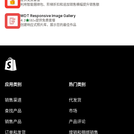
提供免费套餐
利用智能捆绑包、阶梯折扣和追加销售横幅提升销售额
WDT Responsive Image Gallery
星（满分 5 星）
4.3
(6)
•
提供免费套餐
总共 6 条评论
创建响应式照片库，展示您的最佳作品
应用类别
热门类别
销售渠道
代发货
查找产品
市场
销售产品
产品评论
订单和发货
增销和捆绑销售