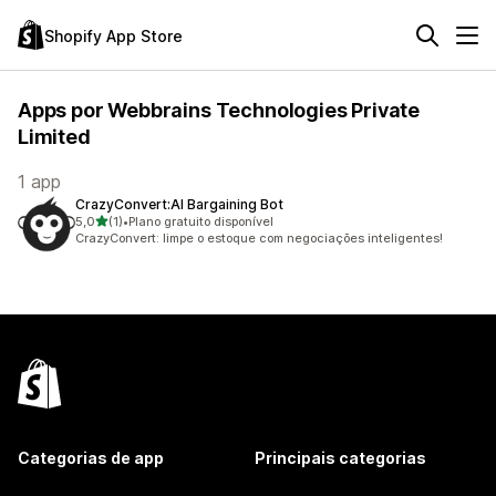
Shopify App Store
Apps por Webbrains Technologies Private
Limited
1 app
CrazyConvert:AI Bargaining Bot
de 5 estrelas
5,0
(1)
•
Plano gratuito disponível
1 avaliações ao todo
CrazyConvert: limpe o estoque com negociações inteligentes!
Categorias de app
Principais categorias