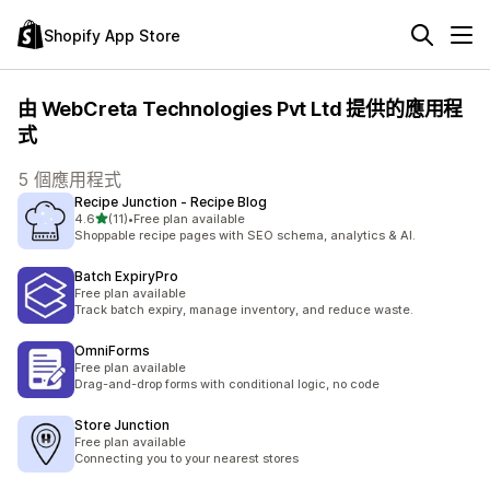
Shopify App Store
由 WebCreta Technologies Pvt Ltd 提供的應用程
式
5 個應用程式
Recipe Junction ‑ Recipe Blog
滿分 5 顆星
4.6
(11)
•
Free plan available
共有 11 則評價
Shoppable recipe pages with SEO schema, analytics & AI.
Batch ExpiryPro
Free plan available
Track batch expiry, manage inventory, and reduce waste.
OmniForms
Free plan available
Drag-and-drop forms with conditional logic, no code
Store Junction
Free plan available
Connecting you to your nearest stores