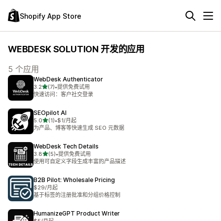
Shopify App Store
WEBDESK SOLUTION 开发的应用
5 个应用
WebDesk Authenticator
星（满分 5 星）
3.2
(7)
•
提供免费试用
总共 7 条评论
快速访问：客户社交登录
SEOpilot AI
星（满分 5 星）
5.0
(1)
•
$1/月起
总共 1 条评论
为产品、博客等快速生成 SEO 元数据
WebDesk Tech Details
星（满分 5 星）
3.8
(5)
•
提供免费试用
总共 5 条评论
使用可自定义字段生成丰富的产品描述
B2B Pilot: Wholesale Pricing
$29/月起
基于标签的注册批准和分组价格控制
HumanizeGPT Product Writer