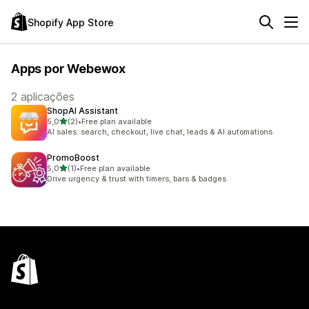
Shopify App Store
Apps por Webewox
2 aplicações
ShopAI Assistant
de 5 estrelas
5,0
(2)
•
Free plan available
2 total de avaliações
AI sales: search, checkout, live chat, leads & AI automations
PromoBoost
de 5 estrelas
5,0
(1)
•
Free plan available
1 total de avaliações
Drive urgency & trust with timers, bars & badges