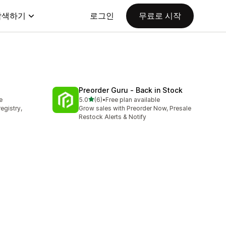
탐색하기
로그인
무료로 시작
Preorder Guru ‑ Back in Stock
별 5개 중
e
5.0
(6)
•
Free plan available
총 리뷰 6개
egistry,
Grow sales with Preorder Now, Presale
Restock Alerts & Notify