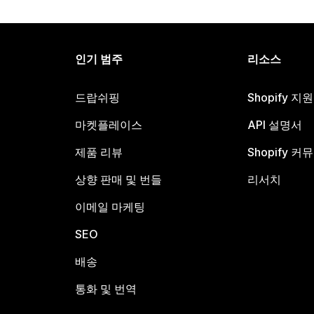
인기 범주
리소스
드랍쉬핑
Shopify 지
마켓플레이스
API 설명서
제품 리뷰
Shopify 커
상향 판매 및 번들
리서치
이메일 마케팅
SEO
배송
통화 및 번역