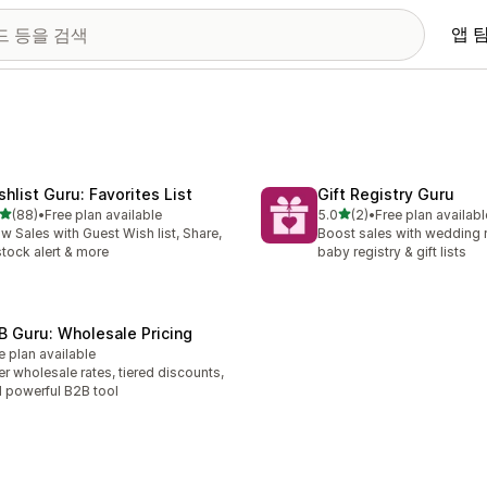
앱 
shlist Guru: Favorites List
Gift Registry Guru
별 5개 중
별 5개 중
(88)
•
Free plan available
5.0
(2)
•
Free plan availabl
리뷰 88개
총 리뷰 2개
w Sales with Guest Wish list, Share,
Boost sales with wedding r
tock alert & more
baby registry & gift lists
B Guru: Wholesale Pricing
e plan available
er wholesale rates, tiered discounts,
 powerful B2B tool