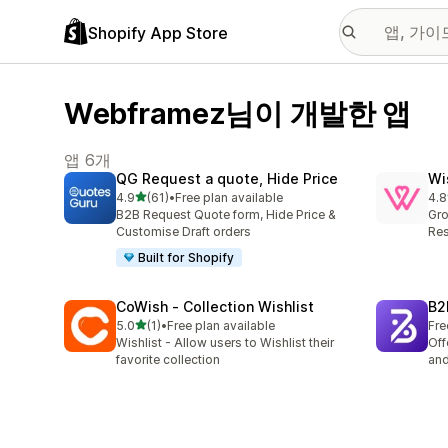
Shopify App Store
Webframez님이 개발한 앱
앱 6개
QG Request a quote, Hide Price
Wi
별 5개 중
4.9
(61)
•
Free plan available
4.8
총 리뷰 61개
총 
B2B Request Quote form, Hide Price &
Gro
Customise Draft orders
Res
Built for Shopify
CoWish ‑ Collection Wishlist
B2
별 5개 중
5.0
(1)
•
Free plan available
Fre
총 리뷰 1개
Wishlist - Allow users to Wishlist their
Off
favorite collection
and